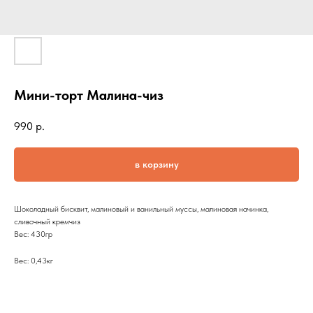
Мини-торт Малина-чиз
990
р.
в корзину
Шоколадный бисквит, малиновый и ванильный муссы, малиновая начинка,
сливочный кремчиз
Вес: 430гр
Вес: 0,43кг