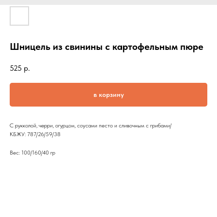
Шницель из свинины с картофельным пюре
525
р.
в корзину
С рукколой, черри, огурцом, соусами песто и сливочным с грибами/
КБЖУ: 787/26/59/38
Вес: 100/160/40 гр