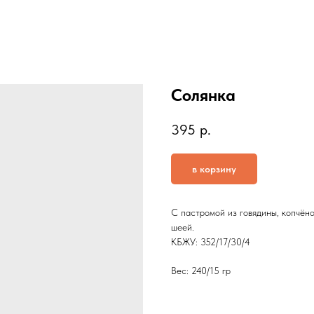
Солянка
395
р.
в корзину
С пастромой из говядины, копчёно
шеей.
КБЖУ: 352/17/30/4
Вес: 240/15 гр